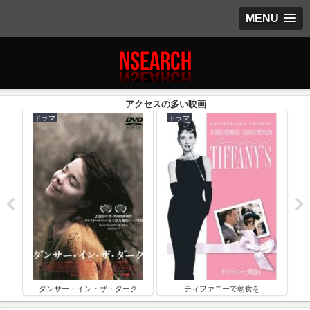
MENU
ドラマ
ドラマ
ク
ダンサー・イン・ザ・ダーク
ティファニーで朝食を