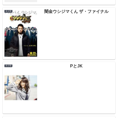
闇金ウシジマくん ザ・ファイナル
未分類
PとJK
未分類