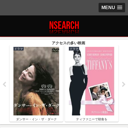
MENU
ドラマ
ドラマ
ク
ダンサー・イン・ザ・ダーク
ティファニーで朝食を