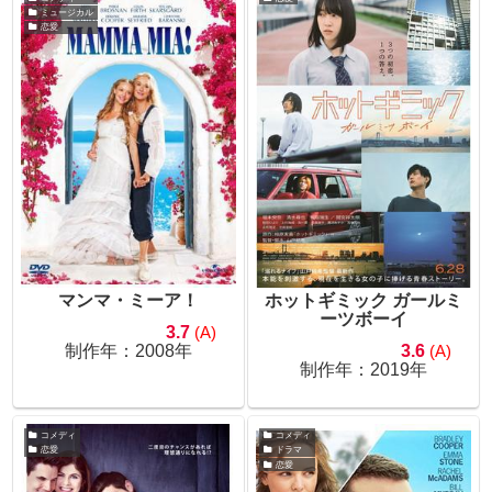
ミュージカル
恋愛
マンマ・ミーア！
ホットギミック ガールミ
ーツボーイ
3.7
(A)
制作年：2008年
3.6
(A)
制作年：2019年
コメディ
コメディ
恋愛
ドラマ
恋愛