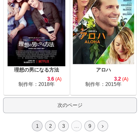
理想の男になる方法
アロハ
3.6
(A)
3.2
(A)
制作年：2018年
制作年：2015年
次のページ
1
2
3
…
9