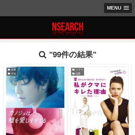
MENU
"99件の結果"
恋愛
ドラマ
音楽
恋愛