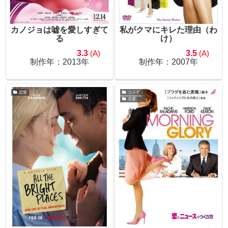
カノジョは嘘を愛しすぎて
私がクマにキレた理由（わ
る
け）
3.3
(A)
3.5
(A)
制作年：2013年
制作年：2007年
恋愛
コメディ
恋愛