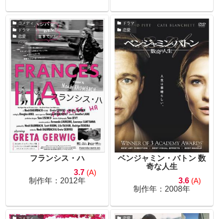
コメディ
ドラマ
ドラマ
恋愛
恋愛
フランシス・ハ
ベンジャミン・バトン 数
奇な人生
3.7
(A)
制作年：2012年
3.6
(A)
制作年：2008年
コメディ
恋愛