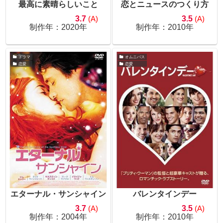
最高に素晴らしいこと
恋とニュースのつくり方
3.7
(A)
3.5
(A)
制作年：2020年
制作年：2010年
ドラマ
オムニバス
恋愛
恋愛
エターナル・サンシャイン
バレンタインデー
3.7
(A)
3.5
(A)
制作年：2004年
制作年：2010年