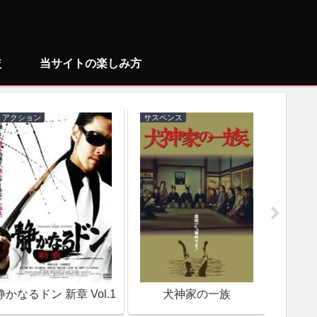
較
当サイトの楽しみ方
アクション
サスペンス
ミステリ
静かなるドン 新章 Vol.1
犬神家の一族