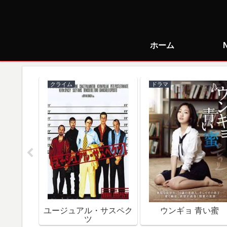
ホーム
クライム
ドラマ
で朝食を
ユージュアル・サスペク
ウンギョ 青い蜜
ツ