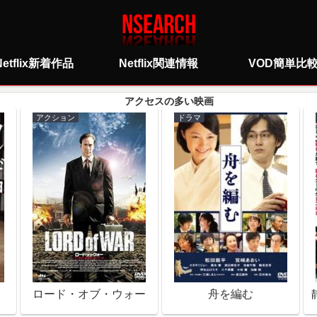
Netflix新着作品
Netflix関連情報
VOD簡単比
アクション
ドラマ
ロード・オブ・ウォー
舟を編む