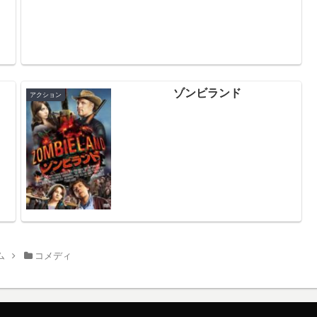
と
ゾンビランド
アクション
ム
コメディ