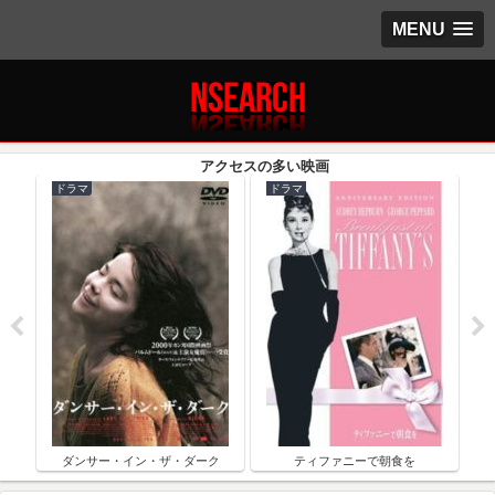
MENU
ドラマ
ドラマ
ク
ダンサー・イン・ザ・ダーク
ティファニーで朝食を