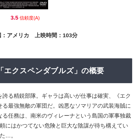
3.5
信頼度(A)
国：アメリカ 上映時間：103分
作品「エクスペンダブルズ」の概要
を誇る精鋭部隊。ギャラは高いが仕事は確実、《エク
せる最強無敵の軍団だ。凶悪なソマリアの武装海賊に
なる任務は、南米のヴィレーナという島国の軍事独裁
頼にはかつてない危険と巨大な陰謀が待ち構えてい
た…。