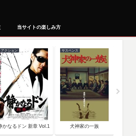
較
当サイトの楽しみ方
アクション
サスペンス
ミステリ
静かなるドン 新章 Vol.1
犬神家の一族