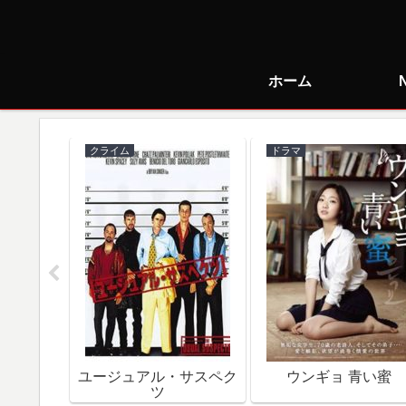
ホーム
クライム
ドラマ
で朝食を
ユージュアル・サスペク
ウンギョ 青い蜜
ツ