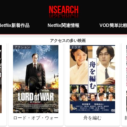
Netflix新着作品
Netflix関連情報
VOD簡単比
アクション
ドラマ
ロード・オブ・ウォー
舟を編む