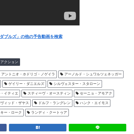
ペンダブルズ」の他の予告動画を検索
アクション
アントニオ・ホドリゴ・ノゲイラ
アーノルド・シュワルツェネッガー
ゲイリー・ダニエルズ
シルヴェスター・スタローン
ル・イティエ
スティーヴ・オースティン
セーニョ・アモアク
デヴィッド・ザヤス
ドルフ・ラングレン
ハンク・エイモス
ッキー・ローク
ランディ・クートゥア