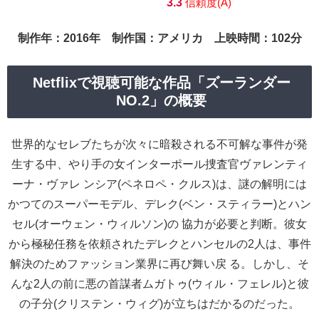
3.3
信頼度(A)
制作年：2016年 制作国：アメリカ 上映時間：102分
Netflixで視聴可能な作品「ズーランダー
NO.2」の概要
世界的なセレブたちが次々に暗殺される不可解な事件が発
生する中、やり手の女インターポール捜査官ヴァレンティ
ーナ・ヴァレ ンシア(ペネロペ・クルス)は、謎の解明には
かつてのスーパーモデル、デレク(ベン・スティラー)とハン
セル(オーウェン・ウィルソン)の 協力が必要と判断。彼女
から極秘任務を依頼されたデレクとハンセルの2人は、事件
解決のためファッション業界に再び舞い戻 る。しかし、そ
んな2人の前に悪の首謀者ムガトゥ(ウィル・フェレル)と彼
の子分(クリステン・ウィグ)が立ちはだかるのだった。