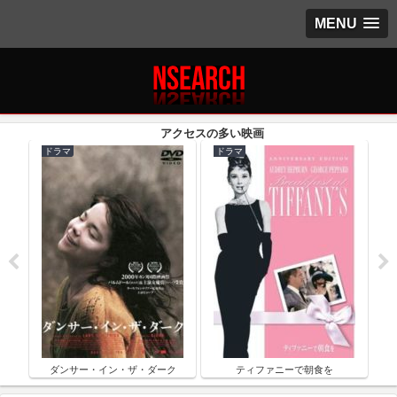
MENU
ドラマ
ドラマ
ク
ダンサー・イン・ザ・ダーク
ティファニーで朝食を