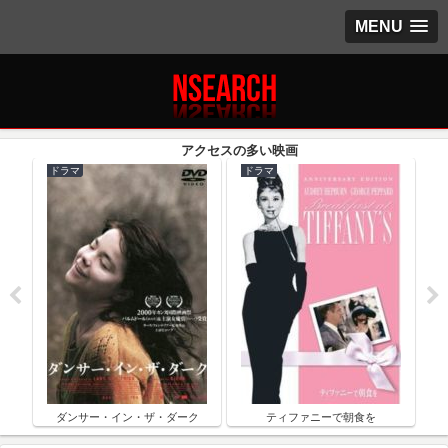
MENU
ドラマ
ドラマ
ク
ダンサー・イン・ザ・ダーク
ティファニーで朝食を