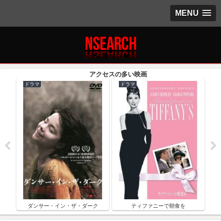
MENU
ドラマ
ドラマ
ク
ダンサー・イン・ザ・ダーク
ティファニーで朝食を