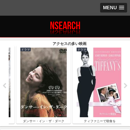
MENU
ドラマ
ドラマ
ク
ダンサー・イン・ザ・ダーク
ティファニーで朝食を