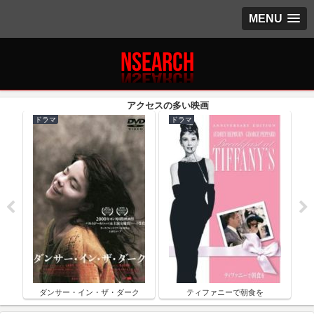
MENU
ドラマ
ドラマ
ク
ダンサー・イン・ザ・ダーク
ティファニーで朝食を