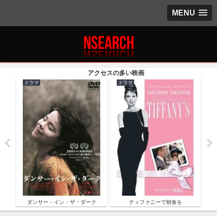
MENU
ドラマ
ドラマ
ク
ダンサー・イン・ザ・ダーク
ティファニーで朝食を