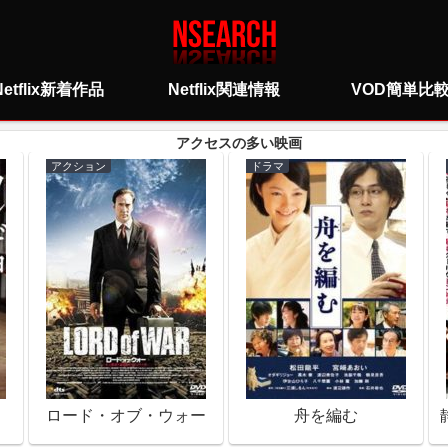
Netflix新着作品
Netflix関連情報
VOD簡単比
アクション
ドラマ
ロード・オブ・ウォー
舟を編む