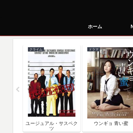
ホーム
クライム
ドラマ
で朝食を
ユージュアル・サスペク
ウンギョ 青い蜜
ツ