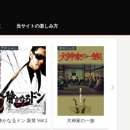
較
当サイトの楽しみ方
アクション
サスペンス
ミステリ
静かなるドン 新章 Vol.1
犬神家の一族