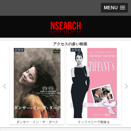
MENU
ドラマ
ドラマ
ク
ダンサー・イン・ザ・ダーク
ティファニーで朝食を