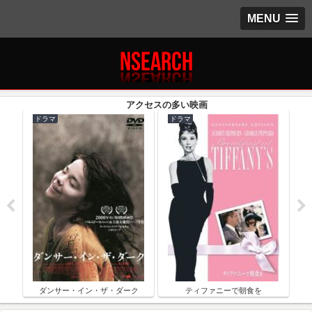
MENU
ドラマ
ドラマ
ク
ダンサー・イン・ザ・ダーク
ティファニーで朝食を