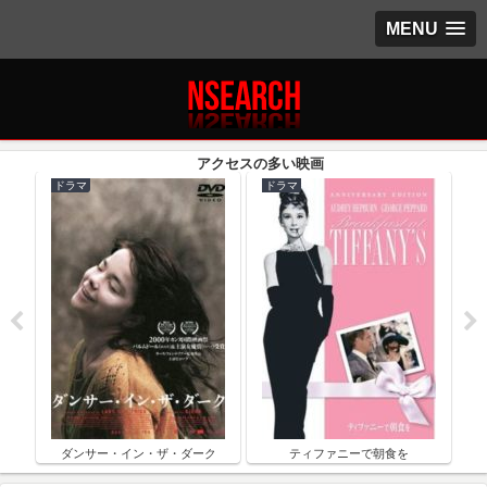
MENU
ドラマ
ドラマ
ク
ダンサー・イン・ザ・ダーク
ティファニーで朝食を