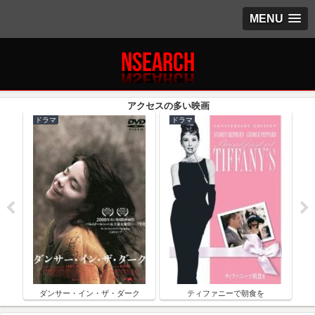
MENU
ドラマ
ドラマ
ク
ダンサー・イン・ザ・ダーク
ティファニーで朝食を