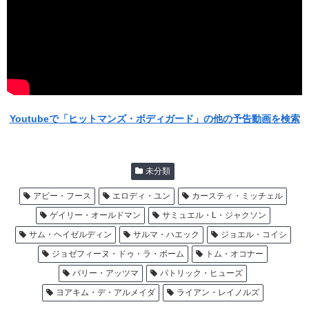
Youtubeで「ヒットマンズ・ボディガード」の他の予告動画を検索
未分類
アビー・フース
エロディ・ユン
カースティ・ミッチェル
ゲイリー・オールドマン
サミュエル・L・ジャクソン
サム・ヘイゼルディン
サルマ・ハエック
ジョエル・コイシ
ジョゼフィーヌ・ドゥ・ラ・ボーム
トム・オコナー
バリー・アッツマ
パトリック・ヒューズ
ヨアキム・デ・アルメイダ
ライアン・レイノルズ