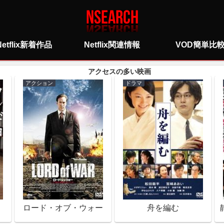
Netflix新着作品
Netflix関連情報
VOD簡単比
アクション
ドラマ
ロード・オブ・ウォー
舟を編む