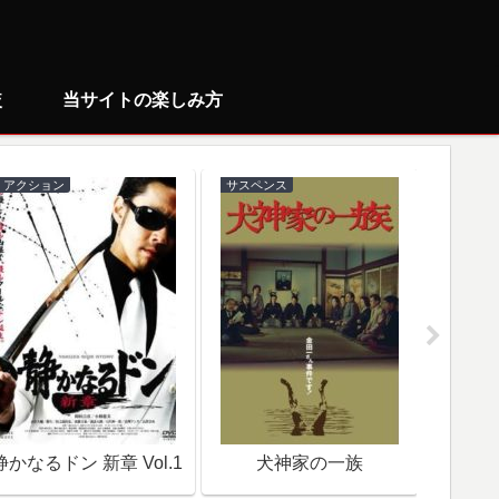
較
当サイトの楽しみ方
アクション
サスペンス
ミステリ
静かなるドン 新章 Vol.1
犬神家の一族