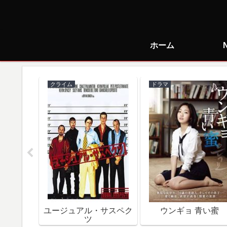
ホーム
クライム
ドラマ
で朝食を
ユージュアル・サスペク
ウンギョ 青い蜜
ツ