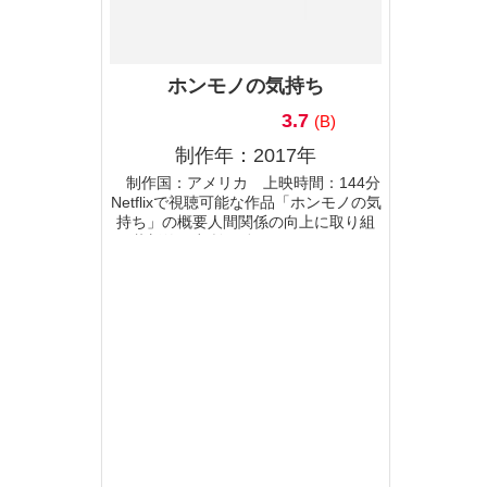
ホンモノの気持ち
3.7
(B)
制作年：2017年
制作国：アメリカ 上映時間：144分
Netflixで視聴可能な作品「ホンモノの気
持ち」の概要人間関係の向上に取り組
む革新的研究所で働くヒロイン。シン
セ(人造人間)のパートナーを開発してい
る同僚に恋をしたことから、彼女の世
界は一変することに...