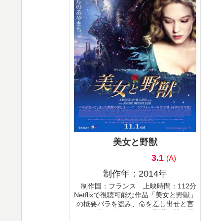
美女と野獣
3.1
(A)
制作年：2014年
制作国：フランス 上映時間：112分
Netflixで視聴可能な作品「美女と野獣」
の概要バラを盗み、命を差し出せと言
われた父の身代わりに、野獣の城に囚