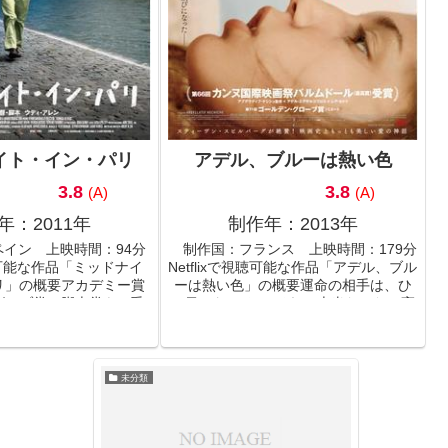
イト・イン・パリ
アデル、ブルーは熱い色
3.8
3.8
(A)
(A)
年：2011年
制作年：2013年
イン 上映時間：94分
制作国：フランス 上映時間：179分
視聴可能な作品「ミッドナイ
Netflixで視聴可能な作品「アデル、ブル
リ」の概要アカデミー賞
ーは熱い色」の概要運命の相手は、ひ
グラブ賞で脚本賞をW受
と目でわかる──それは本当だった。高
・アレン監督・脚本作
校生のアデルは、道ですれ違ったブル
本家のギルが、1920年
ーの髪の女に、一瞬で心を奪われる。
イムスリップし...
夢に見るほど彼女を追...
未分類