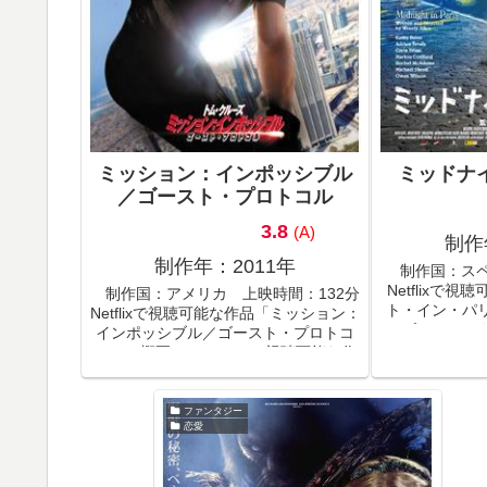
ミッション：インポッシブル
ミッドナ
／ゴースト・プロトコル
3.8
(A)
制作
制作年：2011年
制作国：スペ
Netflixで
制作国：アメリカ 上映時間：132分
ト・イン・パ
Netflixで視聴可能な作品「ミッション：
とゴールデン
インポッシブル／ゴースト・プロトコ
賞したウディ
ル」の概要NoneNetflixで視聴可能な作
品。売れっ子脚
品「ミッション：インポッシブル／ゴ
のパリにタ
ースト・プロトコル」の予告動画
Youtube...
ファンタジー
恋愛