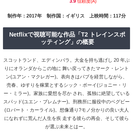
3.9
信頼度(A)
制作年：2017年 制作国：イギリス 上映時間：117分
Netflixで視聴可能な作品「T2 トレインスポ
ッティング」の概要
スコットランド、エディンバラ。大金を持ち逃げし 20 年ぶ
りにオランダからこの地に 舞い戻ってきたマーク・レント
ン(ユアン・マクレガー)。表向きはパブを経営しながら、
売春、ゆすりを稼業とするシック・ボーイ(ジョニー・リ
ー・ミラー)。家族に愛想を尽か され、孤独に絶望している
スパッド(ユエン・ブレムナー)。刑務所に服役中のベグビー
(ロバート・カーライル)。想像通り?モノ分かりの良い大人
になれずに荒んだ人生を疾 走する彼らの再会、そして彼ら
が選ぶ未来とはー。