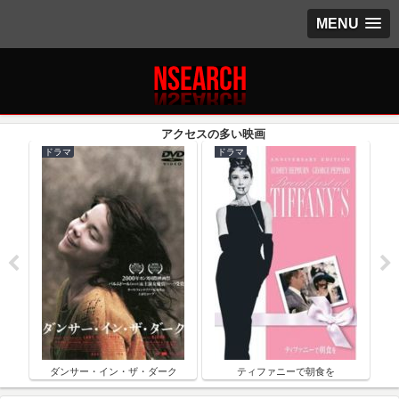
MENU
ドラマ
ドラマ
ク
ダンサー・イン・ザ・ダーク
ティファニーで朝食を