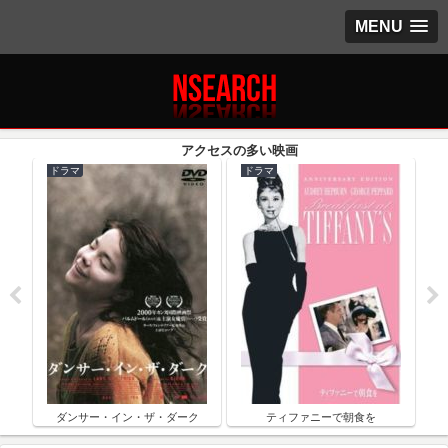
MENU
ドラマ
ドラマ
ク
ダンサー・イン・ザ・ダーク
ティファニーで朝食を