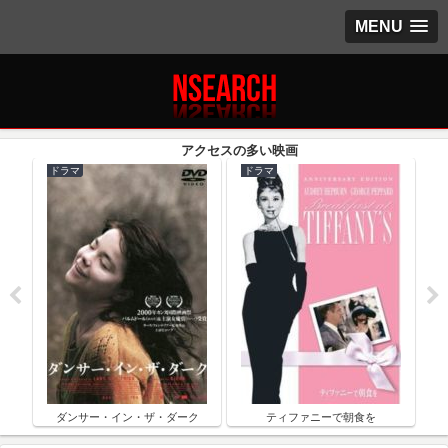
MENU
ドラマ
ドラマ
ク
ダンサー・イン・ザ・ダーク
ティファニーで朝食を