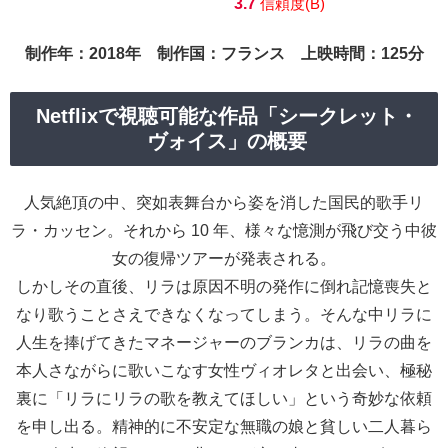
3.7
信頼度(B)
制作年：2018年 制作国：フランス 上映時間：125分
Netflixで視聴可能な作品「シークレット・
ヴォイス」の概要
人気絶頂の中、突如表舞台から姿を消した国民的歌手リ
ラ・カッセン。それから 10 年、様々な憶測が飛び交う中彼
女の復帰ツアーが発表される。
しかしその直後、リラは原因不明の発作に倒れ記憶喪失と
なり歌うことさえできなくなってしまう。そんな中リラに
人生を捧げてきたマネージャーのブランカは、リラの曲を
本人さながらに歌いこなす女性ヴィオレタと出会い、極秘
裏に「リラにリラの歌を教えてほしい」という奇妙な依頼
を申し出る。精神的に不安定な無職の娘と貧しい二人暮ら