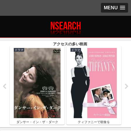
MENU
ドラマ
ドラマ
ク
ダンサー・イン・ザ・ダーク
ティファニーで朝食を