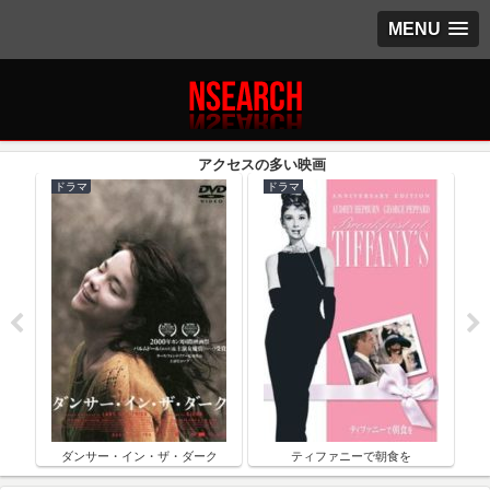
MENU
ドラマ
ドラマ
ク
ダンサー・イン・ザ・ダーク
ティファニーで朝食を