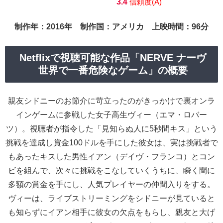
3.4
信頼度(A)
制作年：2016年 制作国：アメリカ 上映時間：96分
Netflixで視聴可能な作品「NERVE ナーヴ
世界で一番危険なゲーム」の概要
親友シドニーのお節介に苛立ったのがきっかけで裏オンラ
インゲームに参戦した女子高生ヴィー（エマ・ロバー
ツ）。視聴者が指令した「見知らぬ人に5秒間キス」という
挑戦を達成し賞金100ドルを手にした彼女は、実は挑戦者で
もあったキスした男性イアン（デイヴ・フランコ）とコン
ビを組んで、次々に挑戦をこなしていくうちに、瞬く間に
多額の賞金を手にし、人気プレイヤーの仲間入りをする。
ヴィーは、ライブストリーミングをシドニーが見ていると
も知らずにイアン相手に彼女の欠点をもらし、親友と大げ