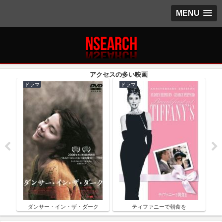
MENU
ドラマ
ドラマ
ク
ダンサー・イン・ザ・ダーク
ティファニーで朝食を