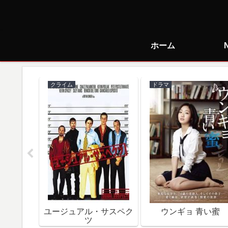
ホーム
クライム
ドラマ
で朝食を
ユージュアル・サスペク
ウンギョ 青い蜜
ツ