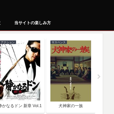
較
当サイトの楽しみ方
アクション
サスペンス
ミステリ
静かなるドン 新章 Vol.1
犬神家の一族