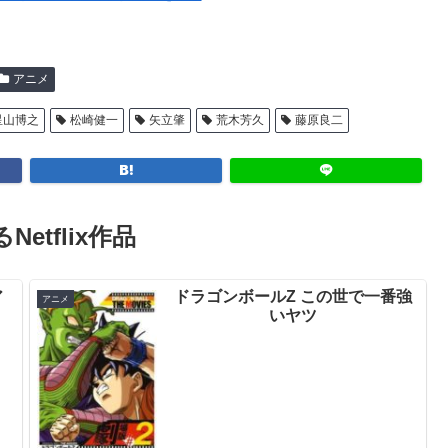
アニメ
星山博之
松崎健一
矢立肇
荒木芳久
藤原良二
Netflix作品
ア
ドラゴンボールZ この世で一番強
アニメ
いヤツ