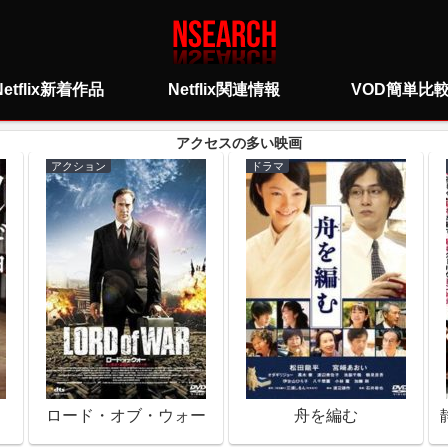
Netflix新着作品
Netflix関連情報
VOD簡単比
アクション
ドラマ
ロード・オブ・ウォー
舟を編む