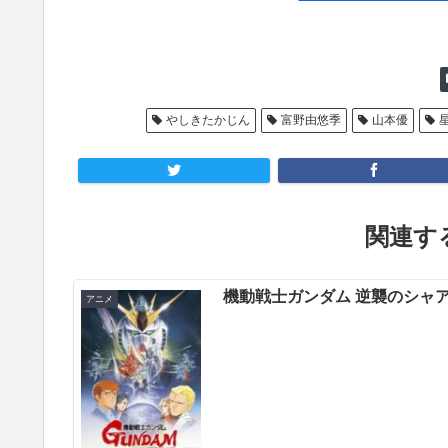
やしきたかじん
富野由悠季
山本優
関連する
機動戦士ガンダム 逆襲のシャ
アニメ