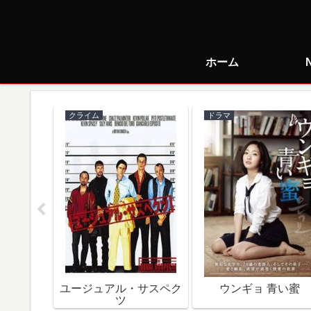
ホーム
クライム
ドラマ
で朝食を
ユージュアル・サスペク
ウンギョ 青い蜜
ツ