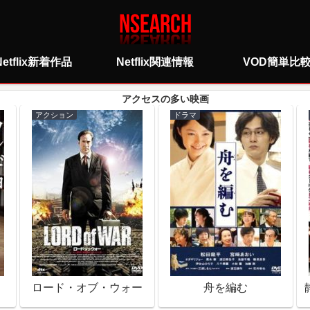
Netflix新着作品
Netflix関連情報
VOD簡単比
アクション
ドラマ
ロード・オブ・ウォー
舟を編む