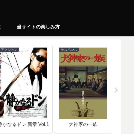
較
当サイトの楽しみ方
アクション
サスペンス
ミステリ
静かなるドン 新章 Vol.1
犬神家の一族