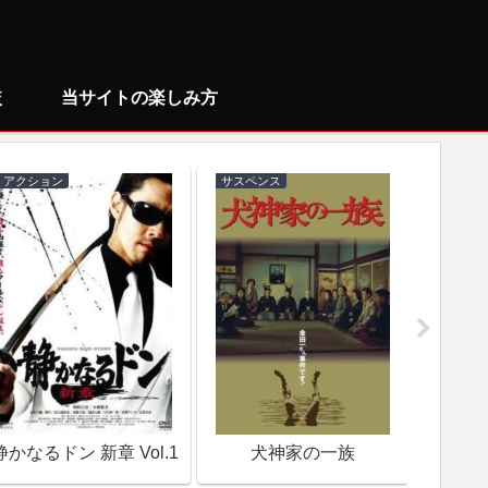
較
当サイトの楽しみ方
アクション
サスペンス
ミステリ
静かなるドン 新章 Vol.1
犬神家の一族