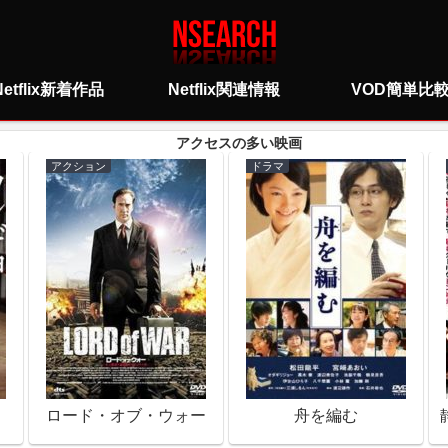
Netflix新着作品
Netflix関連情報
VOD簡単比
アクション
ドラマ
ロード・オブ・ウォー
舟を編む