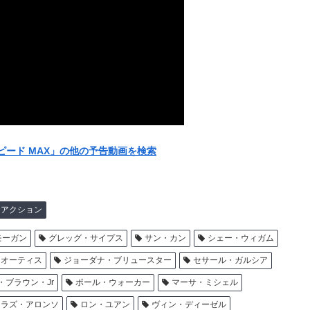
スピード MAX」の他の予告動画を検索
アクション
モーガン
グレッグ・サイプス
サン・カン
シェー・ウィガム
・オーティス
ジョーダナ・ブリュースター
セサール・ガルシア
・ブラウン・Jr
ポール・ウォーカー
マーサ・ミシェル
ラズ・アロンソ
ロン・ユアン
ヴィン・ディーゼル