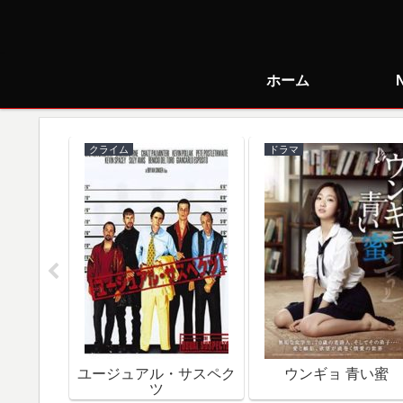
ホーム
クライム
ドラマ
で朝食を
ユージュアル・サスペク
ウンギョ 青い蜜
ツ