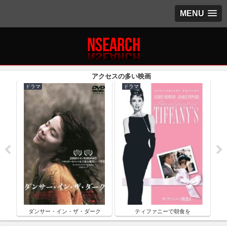
MENU
ドラマ
ドラマ
ク
ダンサー・イン・ザ・ダーク
ティファニーで朝食を