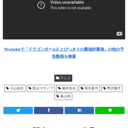
Youtubeで「ドラゴンボールZ とびっきりの最強対最強」の他の予
告動画を検索
アニメ
小山高生
影山マサノブ
橋本光夫
田中真弓
野沢雅子
鳥山明