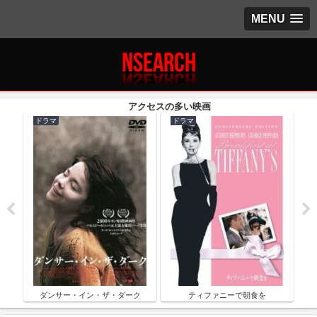
MENU
ドラマ
ドラマ
ク
ダンサー・イン・ザ・ダーク
ティファニーで朝食を