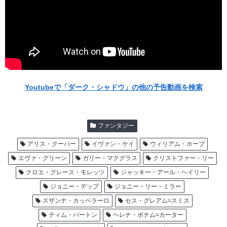
Youtubeで「ダーク・シャドウ」の他の予告動画を検索
ファンタジー
アリス・クーパー
イヴァン・ケイ
ウィリアム・ホープ
エヴァ・グリーン
ガリー・マクグラス
クリストファー・リー
クロエ・グレース・モレッツ
ジャッキー・アール・ヘイリー
ジョニー・デップ
ジョニー・リー・ミラー
スザンナ・カッペラーロ
セス・グレアム=スミス
ティム・バートン
ヘレナ・ボナム=カーター