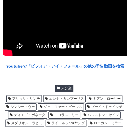
Youtubeで「ビフォア・アイ・フォール」の他の予告動画を検索
未分類
アリッサ・リンチ
エレナ・カンプーリス
キアン・ローリー
シンシー・ウー
ジェニファー・ビールス
ゾーイ・ドゥイッチ
ディエゴ・ボネータ
ニコラス・リー
ハルストン・セイジ
メダリオン・ラヒミ
ライ・ルッソ=ヤング
ローガン・ミラー