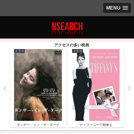
MENU
ドラマ
ドラマ
ク
ダンサー・イン・ザ・ダーク
ティファニーで朝食を