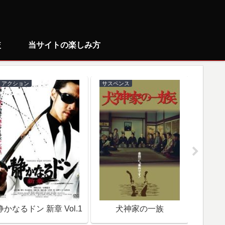
較
当サイトの楽しみ方
アクション
サスペンス
ミステリ
静かなるドン 新章 Vol.1
犬神家の一族