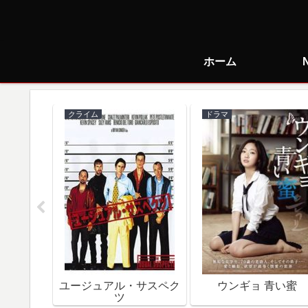
ホーム
クライム
ドラマ
で朝食を
ユージュアル・サスペク
ウンギョ 青い蜜
ツ