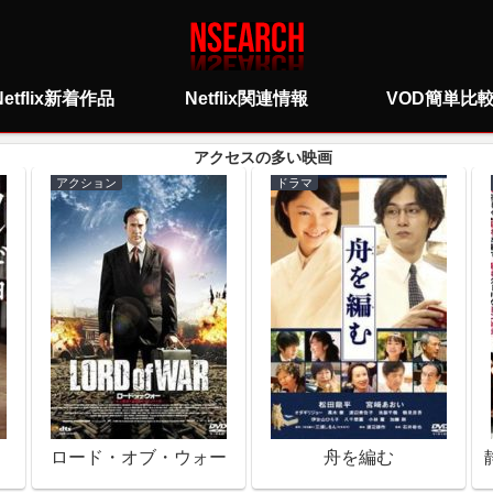
Netflix新着作品
Netflix関連情報
VOD簡単比
アクション
ドラマ
ロード・オブ・ウォー
舟を編む