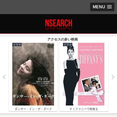
MENU
ドラマ
ドラマ
ク
ダンサー・イン・ザ・ダーク
ティファニーで朝食を