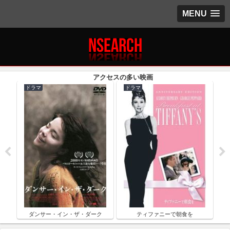
MENU
ドラマ
ドラマ
ク
ダンサー・イン・ザ・ダーク
ティファニーで朝食を