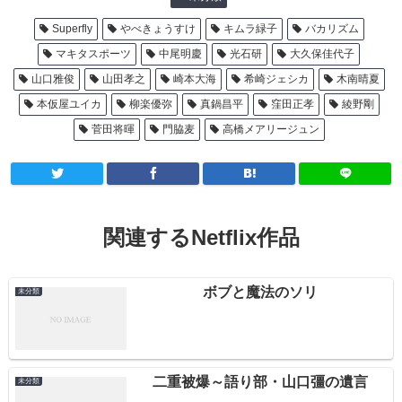
Superfly
やべきょうすけ
キムラ緑子
バカリズム
マキタスポーツ
中尾明慶
光石研
大久保佳代子
山口雅俊
山田孝之
崎本大海
希崎ジェシカ
木南晴夏
本仮屋ユイカ
柳楽優弥
真鍋昌平
窪田正孝
綾野剛
菅田将暉
門脇麦
高橋メアリージュン
関連するNetflix作品
ボブと魔法のソリ
未分類
二重被爆～語り部・山口彊の遺言
未分類