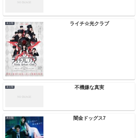
ライチ☆光クラブ
未分類
不機嫌な真実
未分類
闇金ドッグス7
未分類