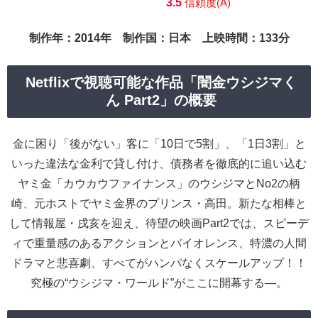
3.5
信頼度(A)
制作年：2014年 制作国：日本 上映時間：133分
Netflixで視聴可能な作品「闇金ウシジマく
ん Part2」の概要
金に困り「後がない」客に「10日で5割」、「1日3割」と
いった違法な金利で貸し付け、債務者を徹底的に追い込む
ヤミ金「カウカウファイナンス」のウシジマとNo2の柄
崎、元ホストでヤミ金界のプリンス・高田。新たな相棒と
して情報屋・戌亥を迎え、待望の映画Part2では、スピーデ
ィで重量感のあるアクションとバイオレンス、特濃の人間
ドラマと悲喜劇、すべてがハンパなくスケールアップ！！
究極の“ウシジマ・ワールド”がここに開幕する―。