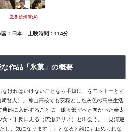
2.8
信頼度(A)
作国：日本 上映時間：114分
聴可能な作品「氷菓」の概要
らなければいけないことなら手短に」をモットーとす
山﨑賢人）。神山高校でも安穏とした灰色の高校生活
古典部に入部することに。嫌々部室へと向かった奉太
少女・千反田える（広瀬アリス）と出会う。一見清楚
たし、気になります！」となると誰にも止められな