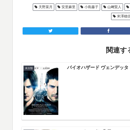
天野菜月
安里麻里
小島藤子
山﨑賢人
米澤穂
関連する
バイオハザード ヴェンデッタ
未分類