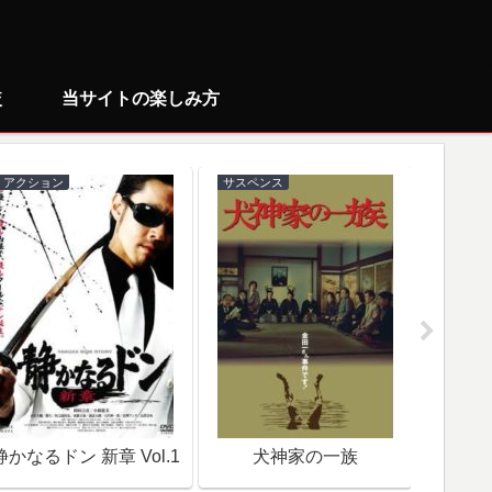
較
当サイトの楽しみ方
アクション
サスペンス
ミステリ
静かなるドン 新章 Vol.1
犬神家の一族