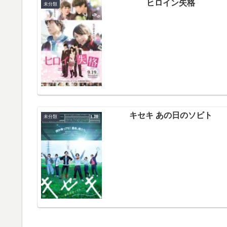
ヒロイン失格
未分類
キセキ あの日のソビト
未分類