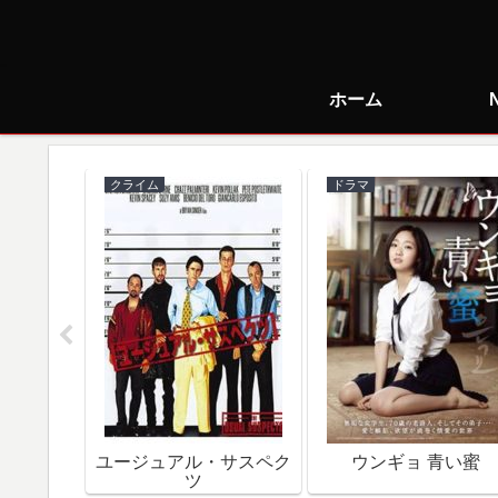
ホーム
クライム
ドラマ
で朝食を
ユージュアル・サスペク
ウンギョ 青い蜜
ツ