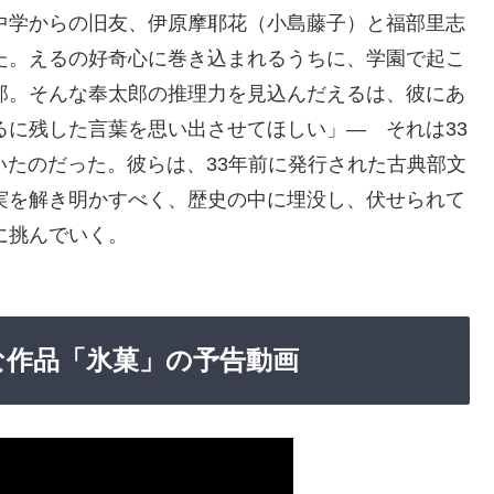
中学からの旧友、伊原摩耶花（小島藤子）と福部里志
た。えるの好奇心に巻き込まれるうちに、学園で起こ
郎。そんな奉太郎の推理力を見込んだえるは、彼にあ
るに残した言葉を思い出させてほしい」― それは33
たのだった。彼らは、33年前に発行された古典部文
実を解き明かすべく、歴史の中に埋没し、伏せられて
に挑んでいく。
可能な作品「氷菓」の予告動画