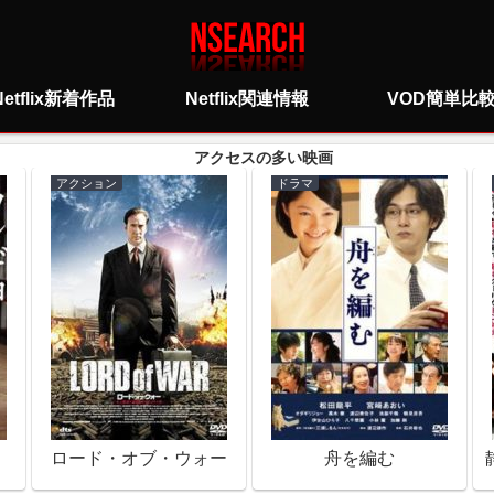
Netflix新着作品
Netflix関連情報
VOD簡単比
アクション
ドラマ
ロード・オブ・ウォー
舟を編む