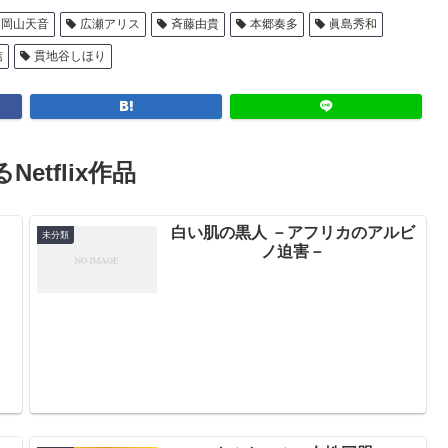
岡山天音
広瀬アリス
斉藤由貴
本郷奏多
眞島秀和
信
貫地谷しほり
Netflix作品
白い肌の黒人 －アフリカのアルビ
未分類
ノ迫害－