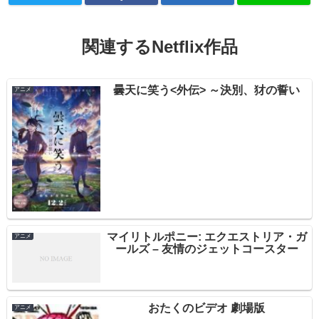
関連するNetflix作品
曇天に笑う<外伝> ～決別、犲の誓い
アニメ
マイリトルポニー: エクエストリア・ガ
アニメ
ールズ – 友情のジェットコースター
おたくのビデオ 劇場版
アニメ