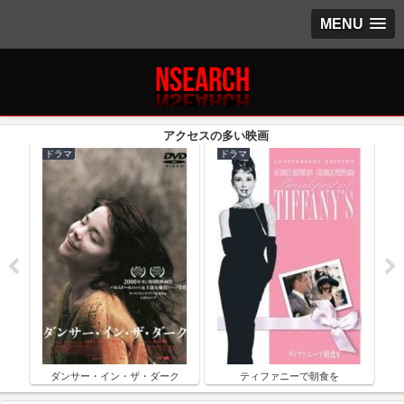
MENU
ドラマ
ドラマ
ク
ダンサー・イン・ザ・ダーク
ティファニーで朝食を