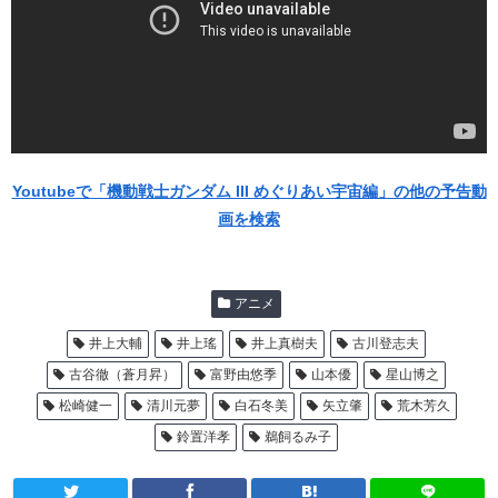
Youtubeで「機動戦士ガンダム III めぐりあい宇宙編」の他の予告動
画を検索
アニメ
井上大輔
井上瑤
井上真樹夫
古川登志夫
古谷徹（蒼月昇）
富野由悠季
山本優
星山博之
松崎健一
清川元夢
白石冬美
矢立肇
荒木芳久
鈴置洋孝
鵜飼るみ子