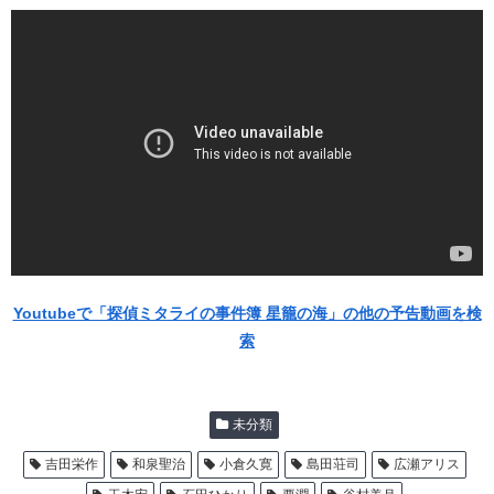
Youtubeで「探偵ミタライの事件簿 星籠の海」の他の予告動画を検
索
未分類
吉田栄作
和泉聖治
小倉久寛
島田荘司
広瀬アリス