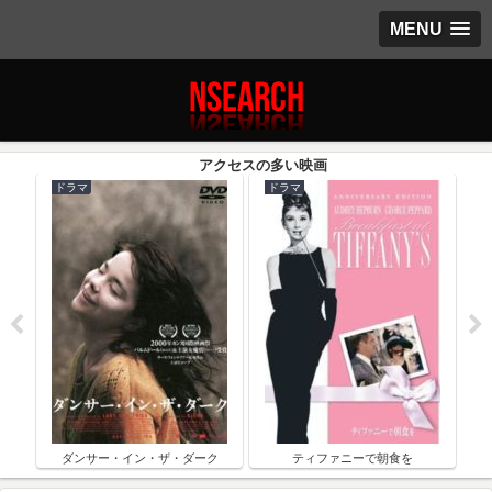
MENU
ドラマ
ドラマ
ク
ダンサー・イン・ザ・ダーク
ティファニーで朝食を