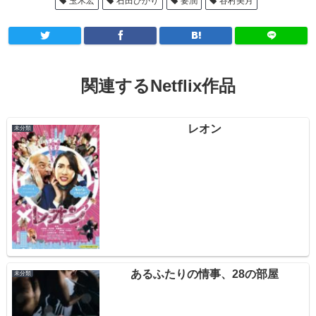
玉木宏
石田ひかり
要潤
谷村美月
関連するNetflix作品
レオン
未分類
あるふたりの情事、28の部屋
未分類