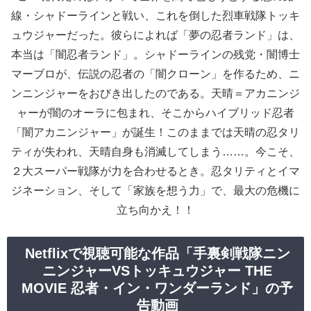
線・シャドーラインと戦い、これを倒した烈車戦隊トッキ
ュウジャーだった。彼らによれば「夢の忍者ランド」は、
本当は「闇忍者ランド」。シャドーラインの残党・闇博士
マーブロが、伝説の忍者の「闇クローン」を作るため、ニ
ンニンジャーをおびき出したのである。天晴＝アカニンジ
ャーが闇のオーラに包まれ、そこからハイブリッド忍者
「闇アカニンジャー」が誕生！このままでは天晴の忍タリ
ティが失われ、天晴自身も消滅してしまう……。今こそ、
２大スーパー戦隊が力を合わせるとき。忍タリティとイマ
ジネーション、そして「家族を想う力」で、最大の危機に
立ち向かえ！！
Netflixで視聴可能な作品「手裏剣戦隊ニン
ニンジャーVSトッキュウジャー THE
MOVIE 忍者・イン・ワンダーランド」の予
告動画