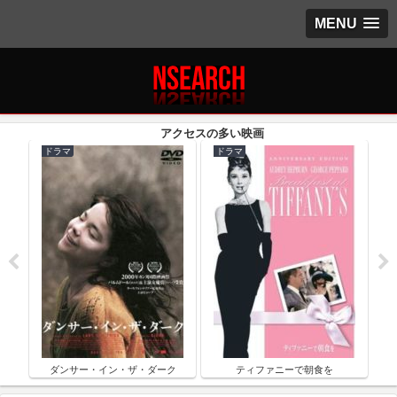
MENU
ドラマ
ドラマ
ク
ダンサー・イン・ザ・ダーク
ティファニーで朝食を