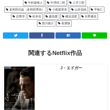
中村嘉惟人
中澤祥二郎
八手三郎
多和田任益（多和田秀弥）
小島梨里杏
山谷花純
平牧仁
志尊淳
松本岳
森高愛
横浜流星
矢野優花
西川俊介
長濱慎
関連するNetflix作品
J・エドガー
未分類