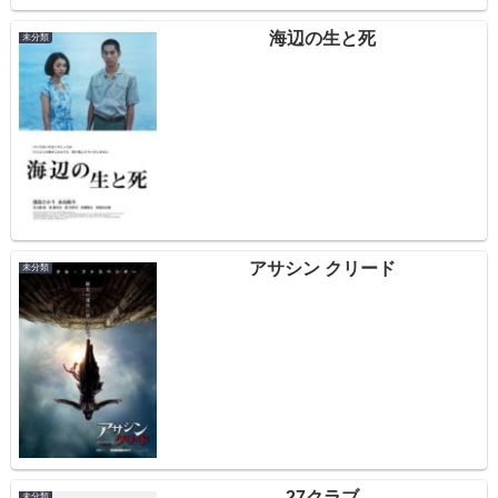
海辺の生と死
未分類
アサシン クリード
未分類
27クラブ
未分類