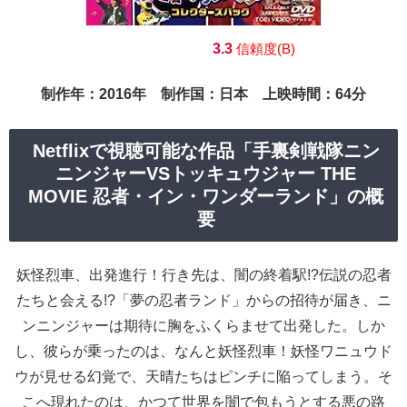
3.3
信頼度(B)
制作年：2016年 制作国：日本 上映時間：64分
Netflixで視聴可能な作品「手裏剣戦隊ニン
ニンジャーVSトッキュウジャー THE
MOVIE 忍者・イン・ワンダーランド」の概
要
妖怪烈車、出発進行！行き先は、闇の終着駅!?伝説の忍者
たちと会える!?「夢の忍者ランド」からの招待が届き、ニ
ンニンジャーは期待に胸をふくらませて出発した。しか
し、彼らが乗ったのは、なんと妖怪烈車！妖怪ワニュウド
ウが見せる幻覚で、天晴たちはピンチに陥ってしまう。そ
こへ現れたのは、かつて世界を闇で包もうとする悪の路