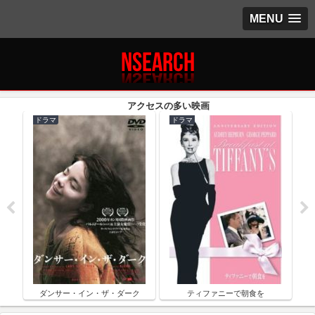
MENU
ドラマ
ドラマ
ク
ダンサー・イン・ザ・ダーク
ティファニーで朝食を