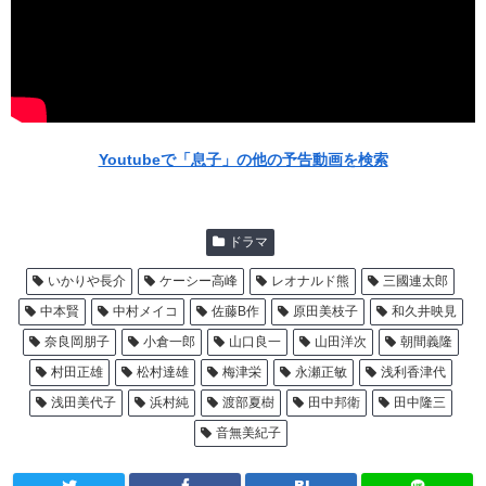
Youtubeで「息子」の他の予告動画を検索
ドラマ
いかりや長介
ケーシー高峰
レオナルド熊
三國連太郎
中本賢
中村メイコ
佐藤B作
原田美枝子
和久井映見
奈良岡朋子
小倉一郎
山口良一
山田洋次
朝間義隆
村田正雄
松村達雄
梅津栄
永瀬正敏
浅利香津代
浅田美代子
浜村純
渡部夏樹
田中邦衛
田中隆三
音無美紀子