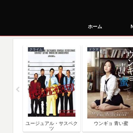
ホーム
クライム
ドラマ
で朝食を
ユージュアル・サスペク
ウンギョ 青い蜜
ツ