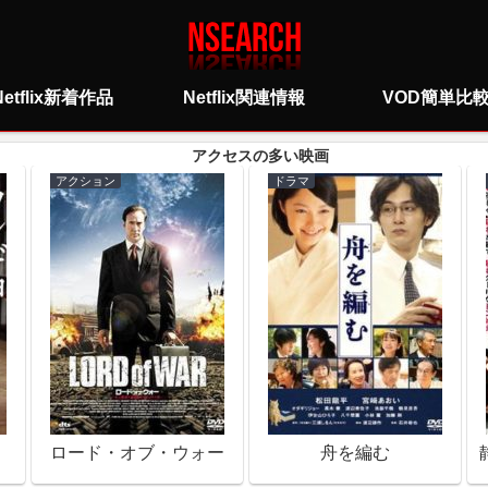
Netflix新着作品
Netflix関連情報
VOD簡単比
アクション
ドラマ
ロード・オブ・ウォー
舟を編む