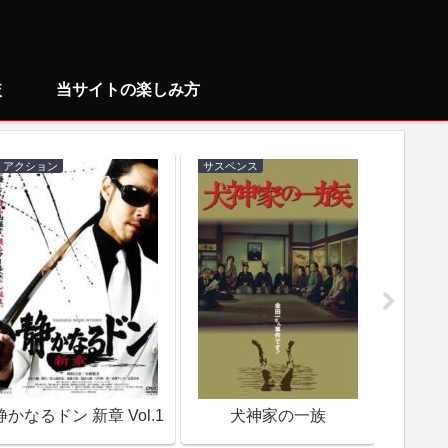
較
当サイトの楽しみ方
アクション
サスペンス
ミステリ
静かなるドン 新章 Vol.1
犬神家の一族