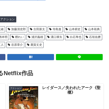
アクション
玉緒
加藤清史郎
古田新太
寺島進
山本耕史
山本裕典
柄本明
檀れい
浦沢義雄
溝口琢矢
白石隼也
石垣佑磨
直人
谷原章介
鹿賀丈史
Netflix作品
レイダース／失われたアーク《聖
アクション
櫃》