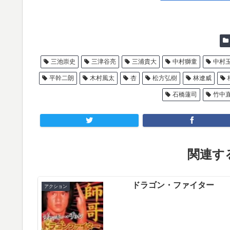
三池崇史
三津谷亮
三浦貴大
中村獅童
中村
平幹二朗
木村風太
杏
松方弘樹
林遼威
石橋蓮司
竹中
関連する
ドラゴン・ファイター
アクション