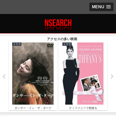
MENU
ドラマ
ドラマ
ク
ダンサー・イン・ザ・ダーク
ティファニーで朝食を