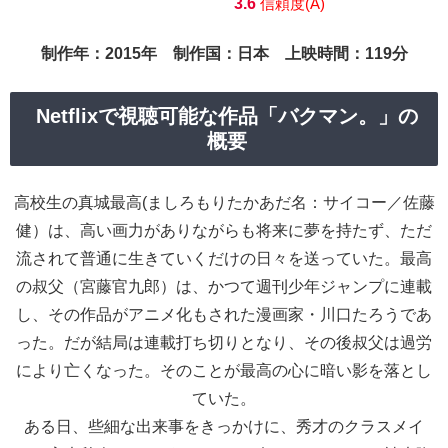
3.6
信頼度(A)
制作年：2015年 制作国：日本 上映時間：119分
Netflixで視聴可能な作品「バクマン。」の
概要
高校生の真城最高(ましろもりたかあだ名：サイコー／佐藤
健）は、高い画力がありながらも将来に夢を持たず、ただ
流されて普通に生きていくだけの日々を送っていた。最高
の叔父（宮藤官九郎）は、かつて週刊少年ジャンプに連載
し、その作品がアニメ化もされた漫画家・川口たろうであ
った。だが結局は連載打ち切りとなり、その後叔父は過労
により亡くなった。そのことが最高の心に暗い影を落とし
ていた。
ある日、些細な出来事をきっかけに、秀才のクラスメイ