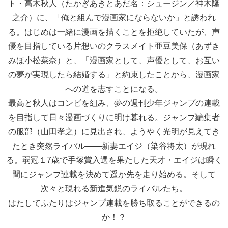
ト・高木秋人（たかぎあきとあだ名：シュージン／神木隆
之介）に、「俺と組んで漫画家にならないか」と誘われ
る。はじめは一緒に漫画を描くことを拒絶していたが、声
優を目指している片想いのクラスメイト亜豆美保（あずき
みほ小松菜奈）と、「漫画家として、声優として、お互い
の夢が実現したら結婚する」と約束したことから、漫画家
への道を志すことになる。
最高と秋人はコンビを組み、夢の週刊少年ジャンプの連載
を目指して日々漫画づくりに明け暮れる。ジャンプ編集者
の服部（山田孝之）に見出され、ようやく光明が見えてき
たとき突然ライバル――新妻エイジ（染谷将太）が現れ
る。弱冠１7歳で手塚賞入選を果たした天才・エイジは瞬く
間にジャンプ連載を決めて遥か先を走り始める。そして
次々と現れる新進気鋭のライバルたち。
はたしてふたりはジャンプ連載を勝ち取ることができるの
か！？