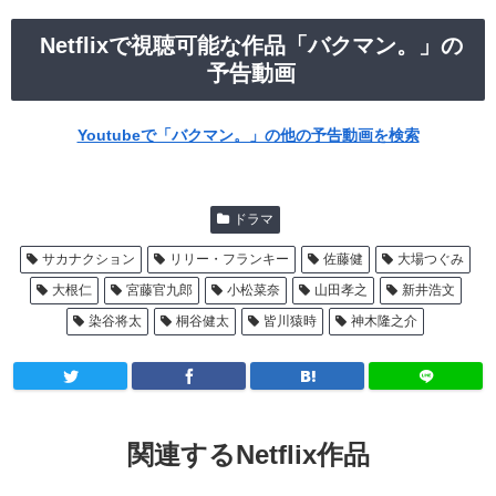
Netflixで視聴可能な作品「バクマン。」の
予告動画
Youtubeで「バクマン。」の他の予告動画を検索
ドラマ
サカナクション
リリー・フランキー
佐藤健
大場つぐみ
大根仁
宮藤官九郎
小松菜奈
山田孝之
新井浩文
染谷将太
桐谷健太
皆川猿時
神木隆之介
関連するNetflix作品