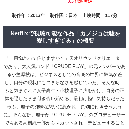
3.3
信頼度(A)
制作年：2013年 制作国：日本 上映時間：117分
Netflixで視聴可能な作品「カノジョは嘘を
愛しすぎてる」の概要
「一目惚れって信じますか？」天才サウンドクリエーター
であり、大人気バンド「CRUDE PLAY」の元メンバーであ
る小笠原秋は、ビジネスとしての音楽の世界に嫌気が差
し、自分の現状にもつまらなさを感じていた。そんな時、
ふと気まぐれに女子高生・小枝理子に声をかけ、自分の正
体を隠したまま付き合い始める。最初は軽い気持ちだった
秋も、理子の純粋な想いに惹かれ、真剣に付き合うよう
に。そんな折、理子が「CRUDE PLAY」のプロデューサー
でもある高樹総一郎からスカウトされ、デビューすること