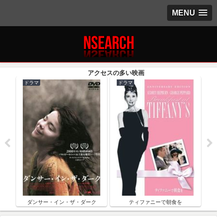
MENU
ドラマ
ドラマ
ク
ダンサー・イン・ザ・ダーク
ティファニーで朝食を