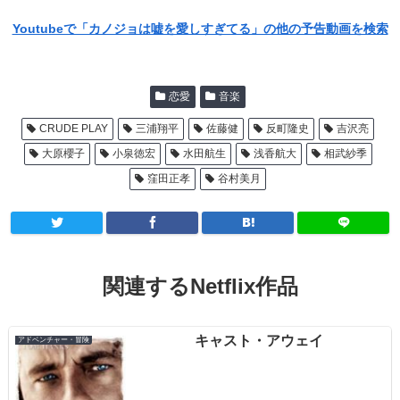
Youtubeで「カノジョは嘘を愛しすぎてる」の他の予告動画を検索
恋愛
音楽
CRUDE PLAY
三浦翔平
佐藤健
反町隆史
吉沢亮
大原櫻子
小泉徳宏
水田航生
浅香航大
相武紗季
窪田正孝
谷村美月
関連するNetflix作品
キャスト・アウェイ
アドベンチャー・冒険