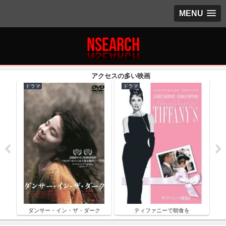
MENU
ドラマ
ドラマ
ク
ダンサー・イン・ザ・ダーク
ティファニーで朝食を