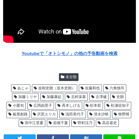
Youtubeで「オトシモノ」の他の予告動画を検索
未分類
あじゃ
並樹史朗（並木史朗）
佐藤和也
六角慎司
加藤ミリヤ
加藤康起
北村栄基
古澤健
史朗
小栗旬
広岡由里子
斉木しげる
杉本彩
松浦佐知子
板尾創路
沢尻エリカ
浅田美代子
清水沙映
牧野晴
田中江里夏
若槻千夏
野村涼乃
高谷基史