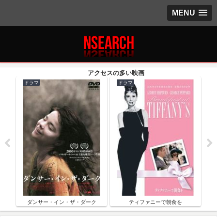
MENU
ドラマ
ドラマ
ク
ダンサー・イン・ザ・ダーク
ティファニーで朝食を