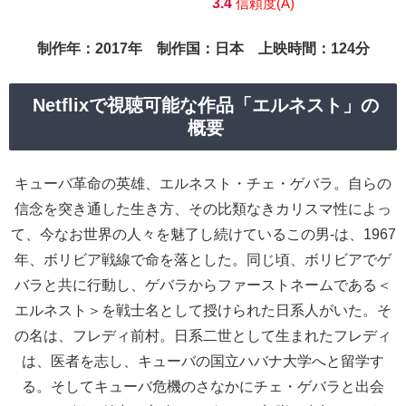
3.4
信頼度(A)
制作年：2017年 制作国：日本 上映時間：124分
Netflixで視聴可能な作品「エルネスト」の
概要
キューバ革命の英雄、エルネスト・チェ・ゲバラ。自らの
信念を突き通した生き方、その比類なきカリスマ性によっ
て、今なお世界の人々を魅了し続けているこの男-は、1967
年、ボリビア戦線で命を落とした。同じ頃、ボリビアでゲ
バラと共に行動し、ゲバラからファーストネームである＜
エルネスト＞を戦士名として授けられた日系人がいた。そ
の名は、フレディ前村。日系二世として生まれたフレディ
は、医者を志し、キューバの国立ハバナ大学へと留学す
る。そしてキューバ危機のさなかにチェ・ゲバラと出会