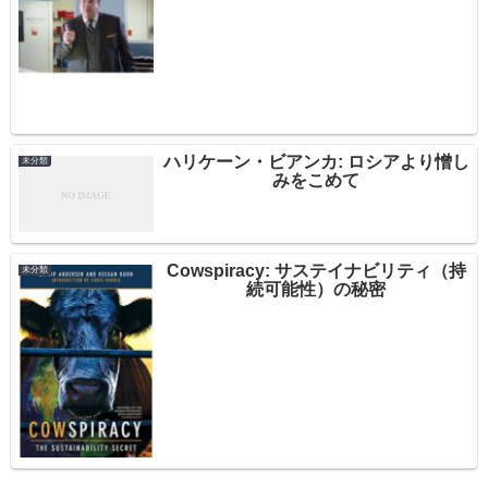
ハリケーン・ビアンカ: ロシアより憎し
未分類
みをこめて
Cowspiracy: サステイナビリティ（持
未分類
続可能性）の秘密