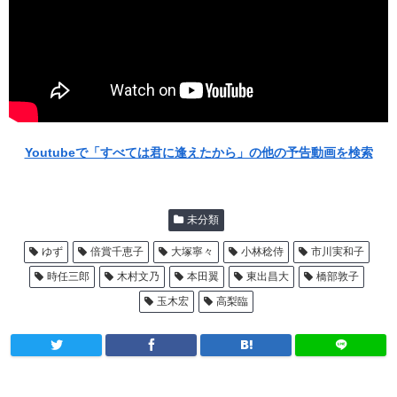
Youtubeで「すべては君に逢えたから」の他の予告動画を検索
未分類
ゆず
倍賞千恵子
大塚寧々
小林稔侍
市川実和子
時任三郎
木村文乃
本田翼
東出昌大
橋部敦子
玉木宏
高梨臨