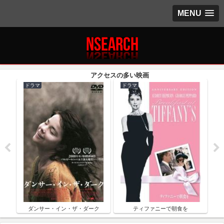
MENU
ドラマ
ドラマ
ク
ダンサー・イン・ザ・ダーク
ティファニーで朝食を