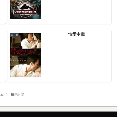
～
情愛中毒
未分類
ーム
未分類