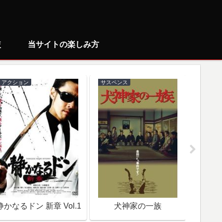
較
当サイトの楽しみ方
アクション
サスペンス
ミステリ
静かなるドン 新章 Vol.1
犬神家の一族