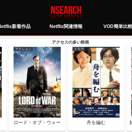
Netflix新着作品
Netflix関連情報
VOD簡単比
アクション
ドラマ
ロード・オブ・ウォー
舟を編む