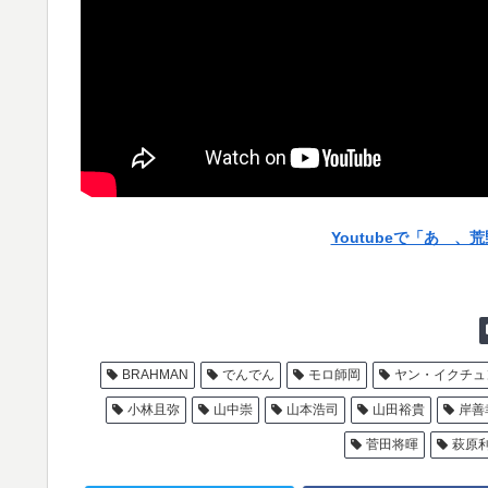
Youtubeで「あゝ
BRAHMAN
でんでん
モロ師岡
ヤン・イクチュ
小林且弥
山中崇
山本浩司
山田裕貴
岸善
菅田将暉
萩原