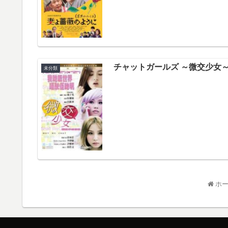
チャットガールズ ～微交少女
未分類
ホ