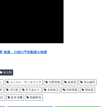
、荒野 後篇」の他の予告動画を検索
未分類
ン
ユースケ・サンタマリア
今野杏南
前原滉
寺山修司
幸
川口覚
木下あかり
木村多江
河井青葉
港岳彦
利久
鈴木卓爾
高橋和也