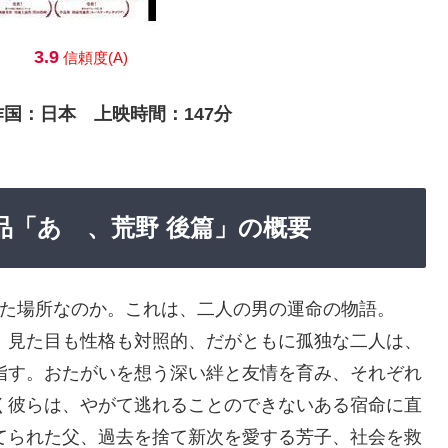
3.9
信頼度(A)
作国：日本 上映時間：147分
な作品「あゝ、荒野 後篇」の概要
た場所なのか。これは、二人の男の運命の物語。
。見た目も性格も対照的、だがともに孤独な二人は、
指す。おたがいを想う深い絆と友情を育み、それぞれ
く彼らは、やがて逃れることのできないある宿命に直
てられた父、過去を捨て新次を愛する芳子、社会を救