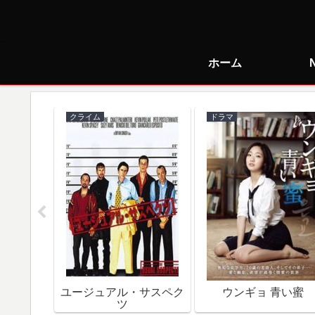
ホーム
クライム
ドラマ
で朝食を
ユージュアル・サスペク
ウンギョ 青い蜜
ツ