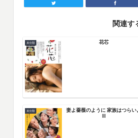
関連する
花芯
未分類
妻よ薔薇のように 家族はつらい
未分類
Ⅲ