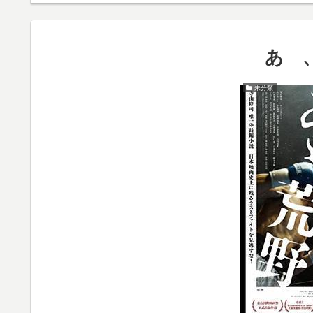
あゝ
未分類